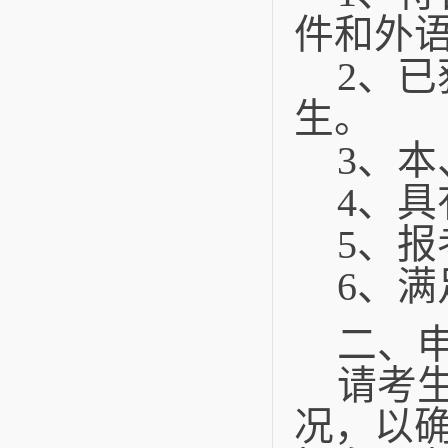
件和外
2
、已
生。
3
、本
4
、具
5
、报
6、
二、
请考
况，以