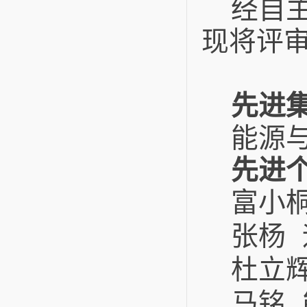
经自
现将评
先进
能源
先进
富小
张
杨
杜立
马
铭