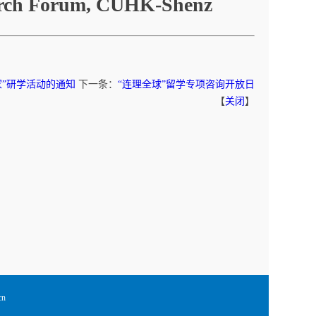
earch Forum, CUHK-Shenz
：
家”研学活动的通知
下一条：
“连理全球”留学专项咨询开放日
【
关闭
】
cn