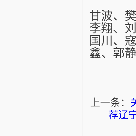
甘波、
李翔、
国川、
鑫、郭
上一条：
荐辽