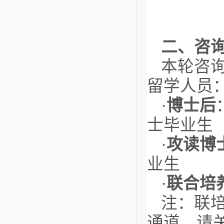
二、咨
本轮咨
留学人员
·
博士后
士毕业生（
·
攻读博
业生
·
联合培
注：联
通道，请