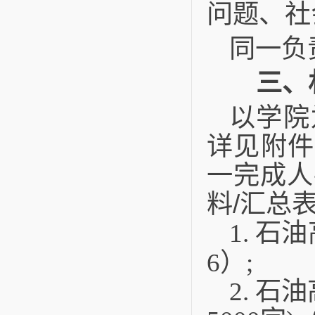
问题、社
同一负
三、材
以学院
详见附件
一完成人
料
/
汇总
1.
石油
6
）
;
2.
石油