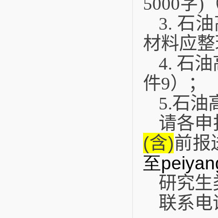
5000
字
)
3.
石油
材料应整
4.
石油
件
9
）；
5.
石油
请各申
(
含
)
前报
至peiyan
研究生
联系电