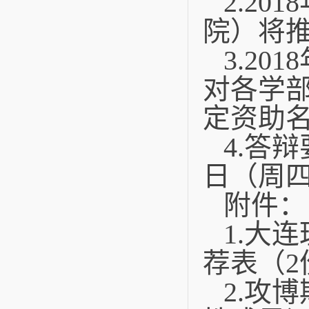
2.2018
院）将
3.2018
对各学
定资助
4.
答辩
日（周四
附件：
1.
大连
荐表（
2.
攻博