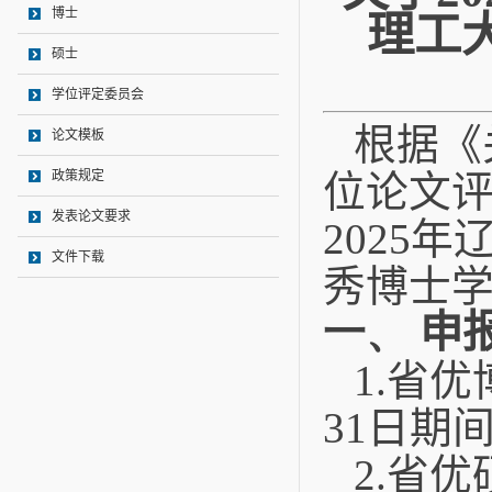
博士
理工
硕士
学位评定委员会
根据《
论文模板
政策规定
位论文
发表论文要求
2025
年
文件下载
秀博士
一、
申
1.
省优
31
日期
2.
省优