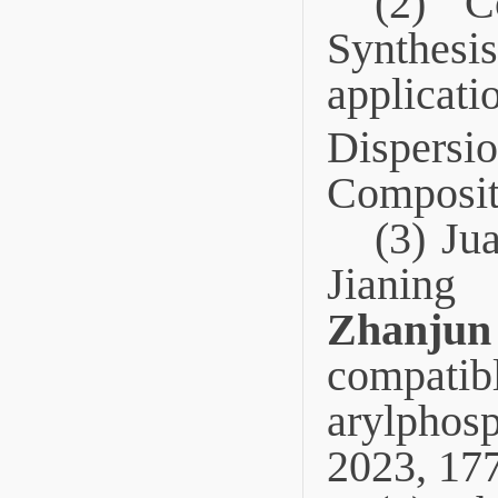
(2) 
Synthesi
applicat
Dispers
Composite
(3)
Jua
Jianin
Zhanjun
compatib
arylphos
2023, 17