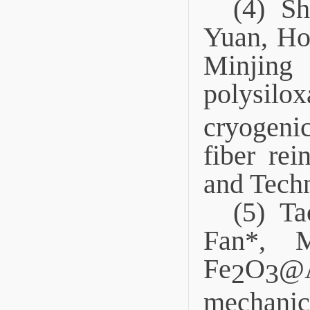
(4) S
Yuan, Ho
Minjing
polysilo
cryogeni
fiber re
and Tech
(5) T
Fan*, 
Fe
O
@A
2
3
mechani