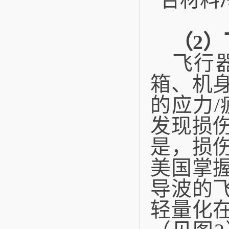
（
2
）
飞行
箱、机
的应力
/
发现损
是，损
美国掌
导波的
轻量化