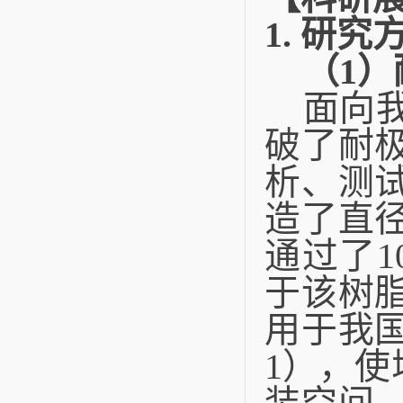
1.
研究
（
1
）
面向
破了耐
析、测
造了直
通过了
1
于该树
用于我
1
），使