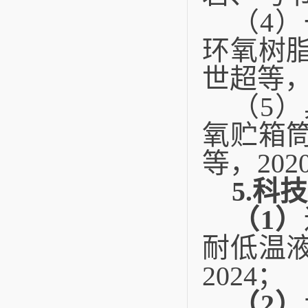
（
4
）
环氧树
世超等
（
5
）
氧贮箱
等，
2020
5.
科技
（
1
）
耐低温
2024
；
（
2
）