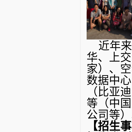
【育人成
近年来
华、上交
家）、空
数据中心
（比亚迪
等（中国
公司等）
【招生事