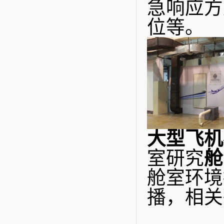
急响应方
位等。
大型飞机
室研究
舱
舱室环境
播，相关