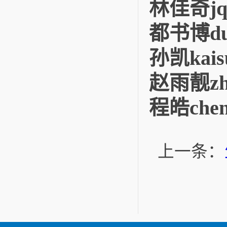
林佳奇jqli
都书博dus
孙凯kaisu
赵雨靓zhao
程皓cheng
上一条：