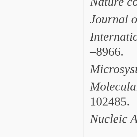
Nature c
Journal 
Internati
–8966.
Microsys
Molecula
102485.
Nucleic A