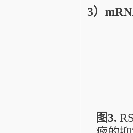
3）mR
图3
.
R
瘤的抑