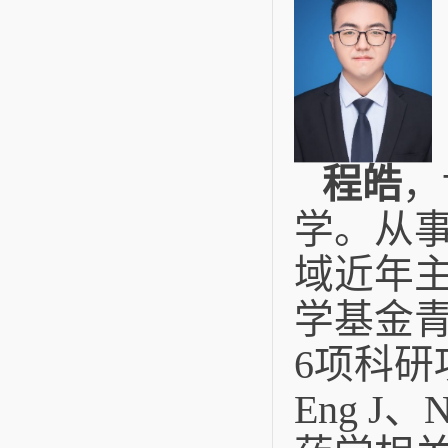
程皓
，
学。从
域近年
学基金
6项科研项
Eng J、N