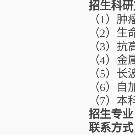
招生科研
肿
（
1
）
生
（
2
）
抗
（
3
）
金
（
4
）
长
（
5
）
自
（
6
）
本
（
7
）
招生专业
联系方式