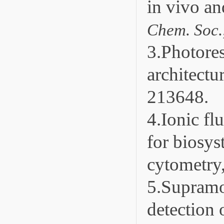
in vivo an
Chem. Soc.
3.Photore
architectur
213648.
4.Ionic fl
for biosys
cytometry
5.Supramol
detection 