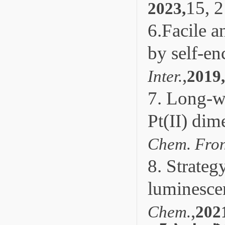
15, 
2023,
6.Facile a
by self-en
,
Inter.
2019,
7. Long-w
Pt(II) dim
Chem. Fron
8. Strateg
luminesce
,
Chem.
202