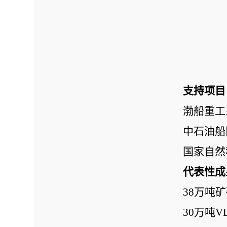
支持项目
渤船重工
中石油船
国家自然
代表性成
38万吨
30万吨V