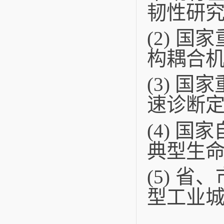
韧性研究
(2) 
构耦合机
(3) 
速诊断定
(4) 
典型生命
(5)
省、
型工业城