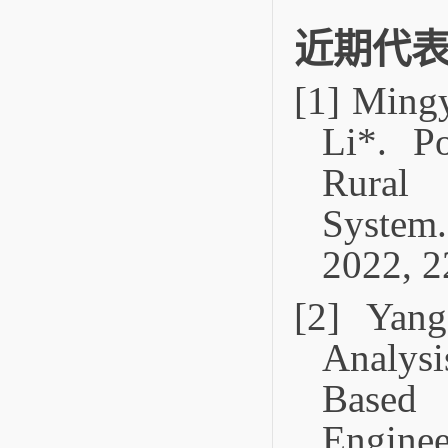
近期代
[1] Ming
Li*. Po
Rural 
System.
2022, 2
[2] Yang
Analys
Based
Enginee