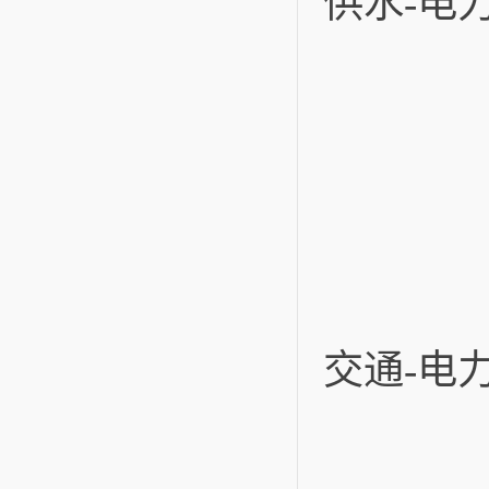
供水-电
交通-电