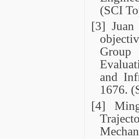
(SCI To
[3] Juan
object
Group
Evaluat
and Inf
1676. (
[4] Min
Trajec
Mechani