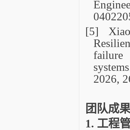
Engin
040220
[5] Xia
Resili
failure
systems
2026, 2
团队成
1
.
工程