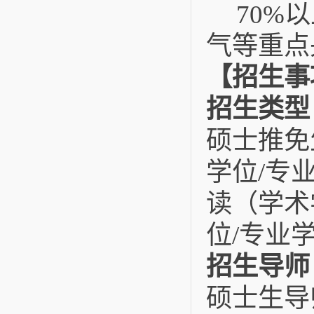
以
70%
气等重点
【招生事
招生类型
硕士推免
学位
专
/
读（学术
位
专业
/
招生导师
硕士生导