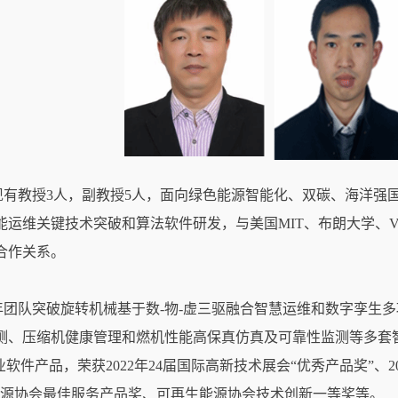
现有教授
3
人，副教授
5
人，面向绿色能源智能化、双碳、海洋强
能运维关键技术突破和算法软件研发，与美国
MIT
、布朗大学、
V
合作关系。
】
年团队突破旋转机械基于数
-
物
-
虚三驱融合智慧运维和数字孪生多
测、压缩机健康管理和燃机性能高保真仿真及可靠性监测等多套
业软件产品，荣获
2022
年
24
届国际高新技术展会
“
优秀产品奖
”
、
2
源协会最佳服务产品奖、可再生能源协会技术创新一等奖等。