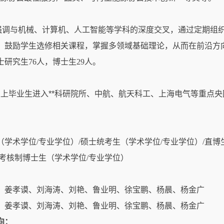
】
强调与机械、计算机、人工智能等学科的深度交叉，通过定期组
。鼓励学生选修相关课程，掌握多领域基础理论，从而在前沿方
士研究生
76
人，博士生
29
人。
】
以上毕业生进入**科研院所、中航、航天科工、上海电气等重点央
】
（学术学位
/
专业学位）
/
硕士统考生（学术学位
/
专业学位）
/
直博
考核制博士生（学术学位
/
专业学位）
：姜孝谟、刘海涛、刘艳、鲁业明、徐宝鹏、杨晨、杨金广
：姜孝谟、刘海涛、刘艳、鲁业明、徐宝鹏、杨晨、杨金广
向：