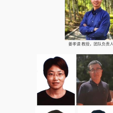
姜孝谟
教授，团队负责