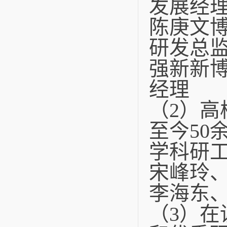
发展经
陈庚文
研发总
强新新
经理
（2）高
至今50
学科研
宋峰玲
李海东
（3）