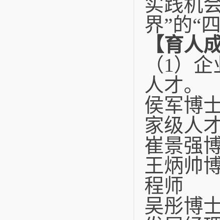
实践机
界”的“
【育人
（1）企
人才。
侯军博
家级人
崔景强
王炳帅
程师
吴彤博