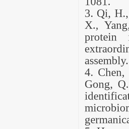
1081.
3. Qi, H.
X., Yan
protein
extraordi
assembly.
4.
Chen, 
Gong, Q.
identific
micro
germanic