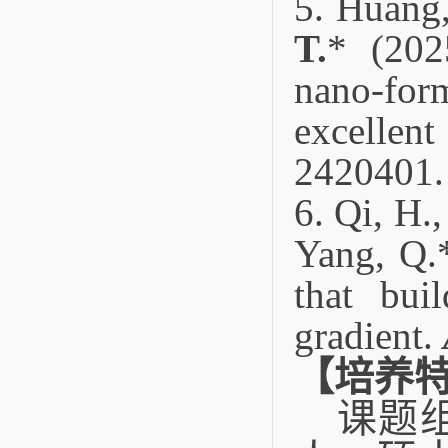
5.
Huang,
T.
* (202
nano-for
excellent
2420401.
6.
Qi, H.,
Yang, Q.
that bui
gradient.
【培养
课题