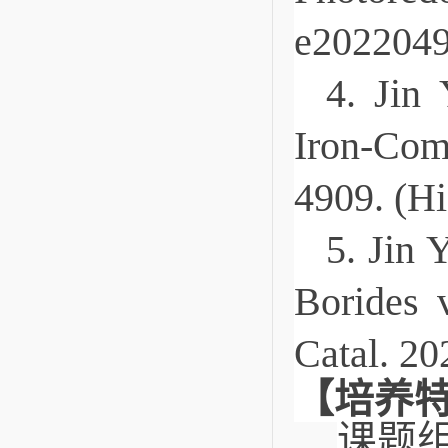
e2022049
4. Jin 
Iron-Com
4909. (Hi
5. Jin 
Borides 
Catal. 20
【培养
课题