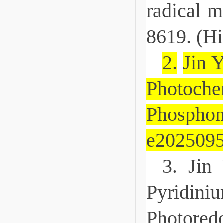
radical 
8619. (Hi
2.
Jin Y
Photoch
Phosphon
e2025095
3. Jin
Pyridini
Photoredo